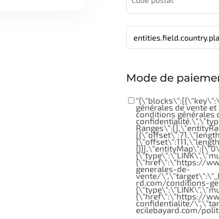
Mode de paieme
"{\"blocks\":[{\"key\":\
générales de vente et 
conditions générales d
confidentialité.\",\"ty
Ranges\":[],\"entityRa
[{\"offset\":71,\"length
{\"offset\":111,\"length
{}}],\"entityMap\":{\"0\
{\"type\":\"LINK\",\"m
{\"href\":\"https://
generales-de-
vente/\",\"target\":\"
rd.com/conditions-gen
{\"type\":\"LINK\",\"m
{\"href\":\"https://w
confidentialite/\",\"t
ecilebayard.com/politi