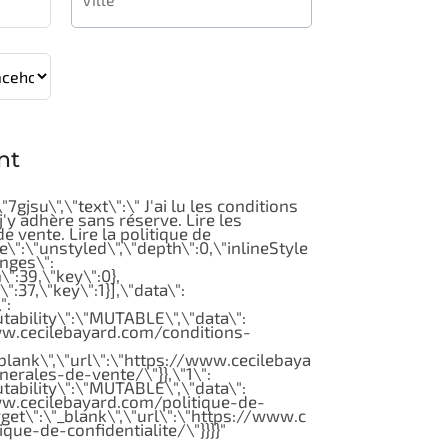
nt
"7gjsu\",\"text\":\" J'ai lu les conditions
j'y adhère sans réserve. Lire les
e vente. Lire la politique de
pe\":\"unstyled\",\"depth\":0,\"inlineStyle
nges\":
\":39,\"key\":0},
\":37,\"key\":1}],\"data\":
":
utability\":\"MUTABLE\",\"data\":
www.cecilebayard.com/conditions-
_blank\",\"url\":\"https://www.cecilebaya
erales-de-vente/\"}},\"1\":
utability\":\"MUTABLE\",\"data\":
ww.cecilebayard.com/politique-de-
arget\":\"_blank\",\"url\":\"https://www.c
que-de-confidentialite/\"}}}}"